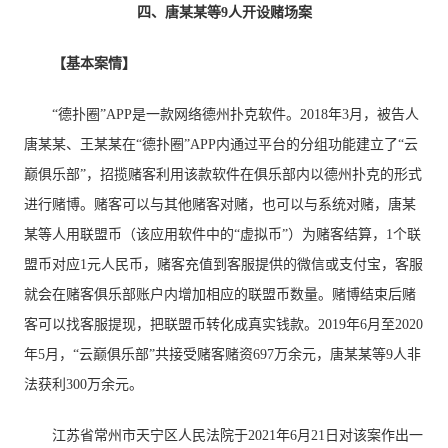
四、唐某某等9人开设赌场案
【基本案情】
“德扑圈”APP是一款网络德州扑克软件。2018年3月，被告人
唐某某、王某某在“德扑圈”APP内通过平台的分组功能建立了“云
巅俱乐部”，招揽赌客利用该款软件在俱乐部内以德州扑克的形式
进行赌博。赌客可以与其他赌客对赌，也可以与系统对赌，唐某
某等人用联盟币（该应用软件中的“虚拟币”）为赌客结算，1个联
盟币对应1元人民币，赌客充值到客服提供的微信或支付宝，客服
就会在赌客俱乐部账户内增加相应的联盟币数量。赌博结束后赌
客可以找客服提现，把联盟币转化成真实钱款。2019年6月至2020
年5月，“云巅俱乐部”共接受赌客赌资697万余元，唐某某等9人非
法获利300万余元。
江苏省常州市天宁区人民法院于2021年6月21日对该案作出一