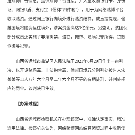
送赌博广告信息，提供赌博平台链接，并大量收购银行卡、身份
证、网银U盾、支付宝（俗称“四件套”），用于为网络赌博平台
收取赌资。通过网上银行向境外进行赌资结算，或直接提现，偷
越国境将赌资运往境外，涉案资金高达3亿余元。另查明，该团伙
部分成员还实施了非法拘禁，盗窃，掩饰、隐瞒犯罪所得，贷款
诈骗等犯罪。
山西省运城市盐湖区人民法院于2021年6月29日作出一审判
决，以开设赌场罪、非法拘禁罪、偷越国境罪分别判处被告人宋
某某等11人八年六个月至二年六个月不等的有期徒刑，并判处相
应的罚金。该判决已生效。
【办案过程】
山西省运城市检察机关在办理该案中，准确认定事实，精准
适用法律。检察机关认为，网络赌博网站结算赌资过程中收购使