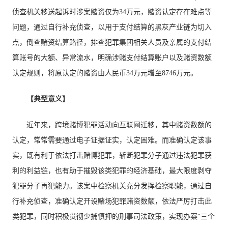
侦查机关移送起诉时涉案赌资仅为34万元，赌资认定存在难点等
问题，通过自行补充侦查，以用于支付结算的黑灰产业链为切入
点，倒查赌资结算路径，排查犯罪集团相关人员及亲属的支付结
算账号的大额、异常流水，明确涉赌支付结算账户以及赌资数额
认定规则，将原认定的赌资由人民币34万元增至8746万元。
【典型意义】
近年来，跨境赌博犯罪活动向互联网迁移，其中赌资数额的
认定，常常需要通过电子证据证实，认定困难。而准确认定该事
实，既有利于依法打击赌博犯罪，斩断犯罪分子通过违法犯罪获
利的利益链，也有助于摧毁该类犯罪的经济基础，最大限度剥夺
犯罪分子再犯能力。该案中检察机关充分发挥检察职能，通过自
行补充侦查，准确认定开设赌场犯罪赌资数额，依法严厉打击此
类犯罪，同时积极贯彻少捕慎押的刑事司法政策，实现办案“三个