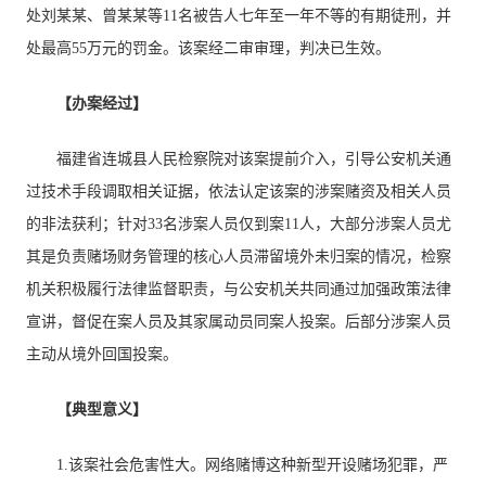
处刘某某、曾某某等11名被告人七年至一年不等的有期徒刑，并
处最高55万元的罚金。该案经二审审理，判决已生效。
【办案经过】
福建省连城县人民检察院对该案提前介入，引导公安机关通
过技术手段调取相关证据，依法认定该案的涉案赌资及相关人员
的非法获利；针对33名涉案人员仅到案11人，大部分涉案人员尤
其是负责赌场财务管理的核心人员滞留境外未归案的情况，检察
机关积极履行法律监督职责，与公安机关共同通过加强政策法律
宣讲，督促在案人员及其家属动员同案人投案。后部分涉案人员
主动从境外回国投案。
【典型意义】
1.该案社会危害性大。网络赌博这种新型开设赌场犯罪，严