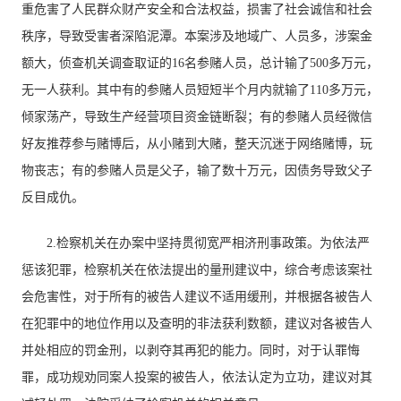
重危害了人民群众财产安全和合法权益，损害了社会诚信和社会
秩序，导致受害者深陷泥潭。本案涉及地域广、人员多，涉案金
额大，侦查机关调查取证的16名参赌人员，总计输了500多万元，
无一人获利。其中有的参赌人员短短半个月内就输了110多万元，
倾家荡产，导致生产经营项目资金链断裂；有的参赌人员经微信
好友推荐参与赌博后，从小赌到大赌，整天沉迷于网络赌博，玩
物丧志；有的参赌人员是父子，输了数十万元，因债务导致父子
反目成仇。
2.检察机关在办案中坚持贯彻宽严相济刑事政策。为依法严
惩该犯罪，检察机关在依法提出的量刑建议中，综合考虑该案社
会危害性，对于所有的被告人建议不适用缓刑，并根据各被告人
在犯罪中的地位作用以及查明的非法获利数额，建议对各被告人
并处相应的罚金刑，以剥夺其再犯的能力。同时，对于认罪悔
罪，成功规劝同案人投案的被告人，依法认定为立功，建议对其