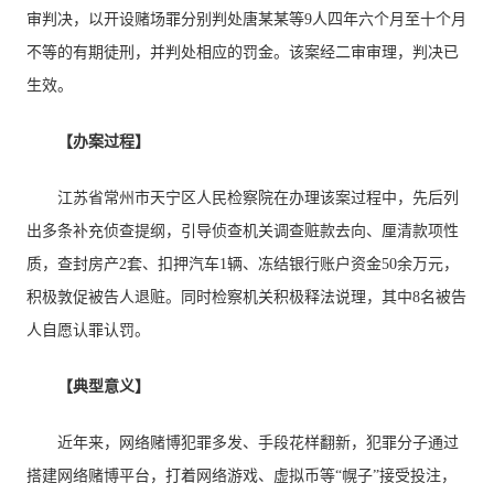
审判决，以开设赌场罪分别判处唐某某等9人四年六个月至十个月
不等的有期徒刑，并判处相应的罚金。该案经二审审理，判决已
生效。
【办案过程】
江苏省常州市天宁区人民检察院在办理该案过程中，先后列
出多条补充侦查提纲，引导侦查机关调查赃款去向、厘清款项性
质，查封房产2套、扣押汽车1辆、冻结银行账户资金50余万元，
积极敦促被告人退赃。同时检察机关积极释法说理，其中8名被告
人自愿认罪认罚。
【典型意义】
近年来，网络赌博犯罪多发、手段花样翻新，犯罪分子通过
搭建网络赌博平台，打着网络游戏、虚拟币等“幌子”接受投注，