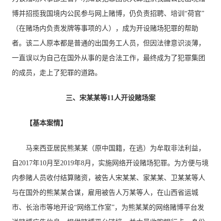
博并招揽我国境内公民参与网上赌博，仍负责招聘、培训“荷官”
（在赌场内负责发牌等事项的人），成为开设赌场犯罪的帮助
者。该二人原本都是普通的出国务工人员，但因法律意识淡薄，
一直误以为自己在国外从事的是合法工作，最终成为了犯罪集团
的成员，走上了犯罪的道路。
三、宋某某等11人开设赌场案
【基本案情】
马来西亚居民熊某某（原中国籍，在逃）为牟取非法利益，
自2017年10月至2019年8月，实施网络开设赌场犯罪。为方便与境
内参赌人员收付结算赌资，被告人宋某某、家某某、卫某某等人
与在国外的熊某某合谋，雇用被告人万某等人，在山西省运城
市、长治市等地开设“网络工作室”，为熊某某的网络赌博平台发