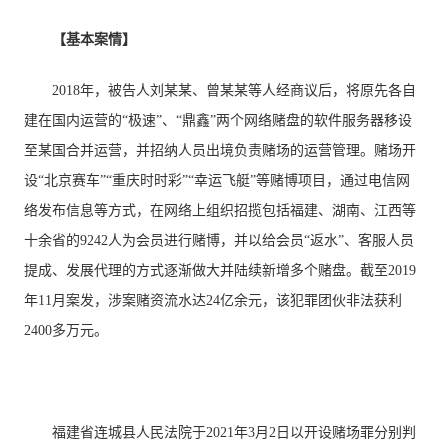
【基本案情】
2018年，被告人刘某某、曾某某等人经商议后，将原先各自
建在国内运营的“极速”、“鼎鑫”两个网络赌盘的软件服务器移设
至某国合并运营，并招纳人员出境负责赌场的运营管理。赌场开
设“北京赛车”“重庆时时彩”“幸运飞艇”等赌博项目，通过电信网
络发布信息等方式，在网络上组织招揽包括福建、湖南、江西等
十余省的9242人为会员进行赌博，并以给会员“返水”、客服人员
提成、发展代理的方式逐渐做大并陆续新增多个赌盘。截至2019
年11月案发，涉案赌资流水达24亿余元，该犯罪团伙非法获利
2400多万元。
福建省连城县人民法院于2021年3月2日以开设赌场罪分别判