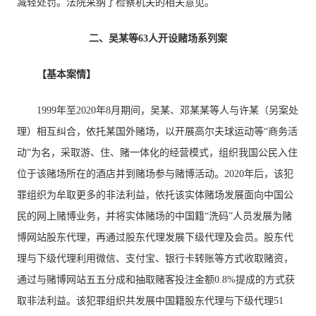
减轻处罚。法院采纳了检察机关的相关意见。
二、吴某等63人开设赌场系列案
【基本案情】
1999年至2020年8月期间，吴某、邓某某等人与许某（另案处
理）相互纠合，依托某国外赌场，以开展高尔夫球运动等“商务活
动”为名，采取游、住、赌一体化的经营模式，组织我国公民入住
位于该赌场所在的酒店并到赌场参与赌博活动。2020年后，该犯
罪组织为牟取更多的非法利益，依托该实体赌场发展面向中国公
民的网上赌博业务，并将实体赌场的中国籍“洗码”人员发展为赌
博网站股东代理，再通过股东代理发展下级代理及会员。股东代
理与下级代理利用微信、支付宝、银行卡转账等方式收取赌资，
通过与赌博网站五五分成和抽取赌客投注金额0.8%提成的方式获
取非法利益。该犯罪组织共发展中国籍股东代理与下级代理51