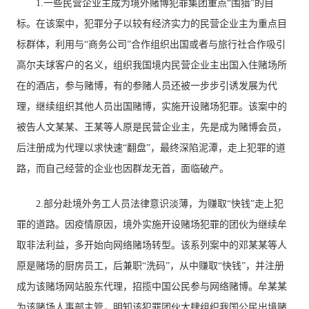
1.一些民营企业主成为境外赌博犯罪集团重点“围猎”的目
标。在该案中，犯罪分子以较有经济实力的民营企业主为重点目
标群体，利用与“商务公司”合作组织出国或者与旅行社合作吸引
高尔夫球客户的名义，组织我国境内民营企业主出国入住赌场所
在的酒店，参与赌博，有的参赌人员还被一步步引诱发展为代
理，继续组织其他人员出国赌博，实施开设赌场犯罪。该案中的
被告人文某某、王某等人原是民营企业主，先是成为赌博会员，
后注册成为代理以求快速“翻盘”，最终深陷泥潭，走上犯罪的道
路，而自己经营的企业也因群龙无首，面临破产。
2.部分赴境外务工人员法律意识淡薄，为赚取“快钱”走上犯
罪的道路。因疫情原因，境外实施开设赌场犯罪的团伙为继续牟
取非法利益，多开始向网络赌场转型。该系列案中的邓某某等人
原是赌场的厨房员工，后兼职“洗码”，从中赚取“快钱”，并注册
成为该赌场网站股东代理，招揽中国公民参与网络赌博。牟某某
为该赌场人事部主管，明知该犯罪团伙大肆组织我国公民出境赌