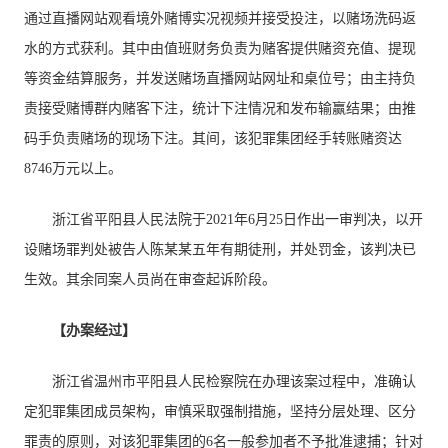
通过直播网站观看境外赌博实况视频并接受投注，以赌场洗码返
水的方式获利。其中由值班财务负责为赌客提供赌资充值、提现
等资金结算服务，并发送赌场直播网站网址和桌位号；由主持负
责接受赌博群内赌客下注，统计下注情况和发布输赢结果；由推
码手负责赌场的现场下注。其间，该犯罪集团经手转账赌资达
8746万元以上。
浙江省平阳县人民法院于2021年6月25日作出一审判决，以开
设赌场罪判处被告人陈某某五年有期徒刑，并处罚金，该判决已
生效。其余同案人员尚在审查起诉阶段。
【办案经过】
浙江省温州市平阳县人民检察院在办理该案过程中，准确认
定犯罪集团成员架构，审慎采取强制措施，坚持分层处理、区分
罪责的原则，对该犯罪集团的6名一般参加者不予批准逮捕；针对