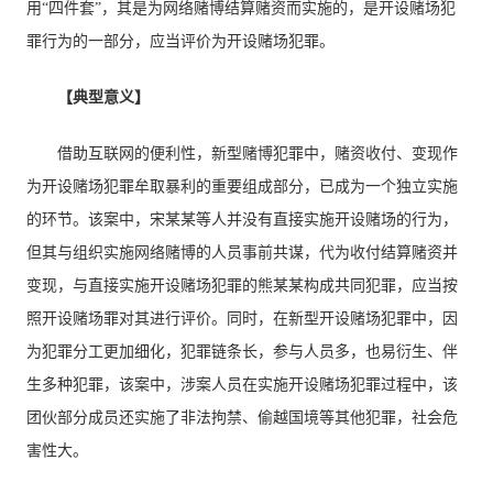
用“四件套”，其是为网络赌博结算赌资而实施的，是开设赌场犯
罪行为的一部分，应当评价为开设赌场犯罪。
【典型意义】
借助互联网的便利性，新型赌博犯罪中，赌资收付、变现作
为开设赌场犯罪牟取暴利的重要组成部分，已成为一个独立实施
的环节。该案中，宋某某等人并没有直接实施开设赌场的行为，
但其与组织实施网络赌博的人员事前共谋，代为收付结算赌资并
变现，与直接实施开设赌场犯罪的熊某某构成共同犯罪，应当按
照开设赌场罪对其进行评价。同时，在新型开设赌场犯罪中，因
为犯罪分工更加细化，犯罪链条长，参与人员多，也易衍生、伴
生多种犯罪，该案中，涉案人员在实施开设赌场犯罪过程中，该
团伙部分成员还实施了非法拘禁、偷越国境等其他犯罪，社会危
害性大。