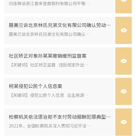
闫佳琳诉浙江喜来登度假村有限公司平等就业权纠纷案 （最高人民法院审判委员会讨论通过2022年7月4日发布） 关键词民事/平等...
聂美兰诉北京林氏兄弟文化有限公司确认劳动关系案
聂美兰诉北京林氏兄弟文化有限公司确认劳动关系案 （最高人民法院审判委员会讨论通过2022年7月4日发布） 关键词民事/确认劳...
社区矫正对象孙某某撤销缓刑监督案
【关键词】社区矫正监督 违反规定外出、出境 调查核实 撤销缓刑【要旨】人民检察院应当加强对社区矫正机构监督管理和教育帮...
柯某侵犯公民个人信息案
【关键词】侵犯公民个人信息 业主房源信息 身份识别 信息主体另行授权【要旨】业主房源信息是房产交易信息和身份识别信息的...
检察机关依法惩治拒不支付劳动报酬犯罪典型案例
2021年，全国检察机关深入贯彻习近平法治思想，全面落实党中央和国务院有关根治欠薪的决策部署，切实开展党史学习教育“检察为民...