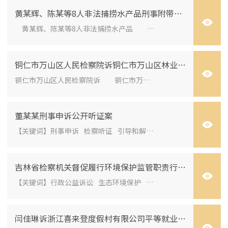
黄某辉、陈某等8人非法捕捞水产品刑事附带民事公益诉讼案
黄某辉、陈某等8人非法捕捞水产品 刑事附带民事公益诉讼案 （最高人民法院审判委员会讨论通过2023年10月20日发布） 关...
铜仁市万山区人民检察院诉铜仁市万山区林业局不履行林业行政管理职责行政公益诉讼案
铜仁市万山区人民检察院诉 铜仁市万山区林业局 不履行林业行政管理职责行政公益诉讼案 （最高人民法院审判委员会讨论通...
董某某刑事申诉公开听证案
【关键词】刑事申诉 检察听证 引导和解 检察建议 能动履职 综合治理【要旨】检察机关办理因民间矛盾、邻里纠纷等引发的...
吉林省检察机关督促履行环境保护监管职责行政公益诉讼案
【关键词】行政公益诉讼 生态环境保护 监督管理职责 抗诉【要旨】《中华人民共和国行政诉讼法》第二十五条第四款中的“监督...
闫佳琳诉浙江喜来登度假村有限公司平等就业权纠纷案