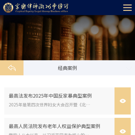
经典案例
最高法发布2025年中国反家暴典型案例
2025年是第四次世界妇女大会召开暨《北京宣言》与《行动纲领》通过三十周年，为弘扬第四次世界妇女大会精神，贯彻落实习近平总...
最高人民法院发布老年人权益保护典型案例
党的十八大以来，以习近平同志为核心的党中央高度重视老龄工作，将积极应对人口老龄化确定为国家战略。人民法院坚持以习近平新...