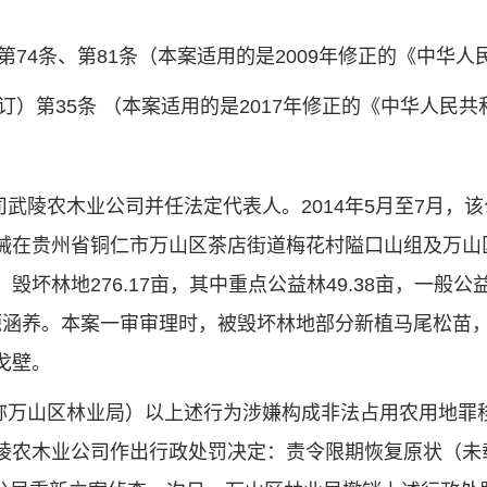
4条、第81条（本案适用的是2009年修正的《中华人民
）第35条 （本案适用的是2017年修正的《中华人民共
武陵农木业公司并任法定代表人。2014年5月至7月，
械在贵州省铜仁市万山区茶店街道梅花村隘口山组及万山
林地276.17亩，其中重点公益林49.38亩，一般公益林
水源涵养。本案一审审理时，被毁坏林地部分新植马尾松
戈壁。
称万山区林业局）以上述行为涉嫌构成非法占用农用地罪
农木业公司作出行政处罚决定：责令限期恢复原状（未载明