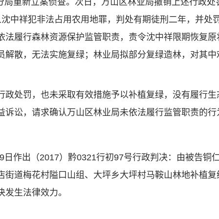
山分局重新立案侦查。次日，万山区林业局撤销上述行政处罚
定被告人沈中祥犯非法占用农用地罪，判处有期徒刑二年，并
依法履行森林资源保护监管职责，责令沈中祥限期恢复原状
员解散，无法实施复绿；林业局拟部分复绿造林，对其中
政处罚，也未采取有效措施予以补植复绿，没有履行生
益诉讼，请求确认万山区林业局未依法履行监管职责的行
日作出（2017）黔0321行初97号行政判决：由被告
店街道梅花村隘口山组、大坪乡大坪村马鞍山林地补植复
决发生法律效力。