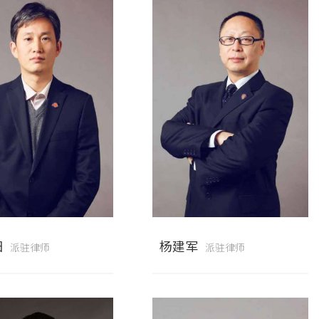
阳
杨建军
派驻律师
派驻律师