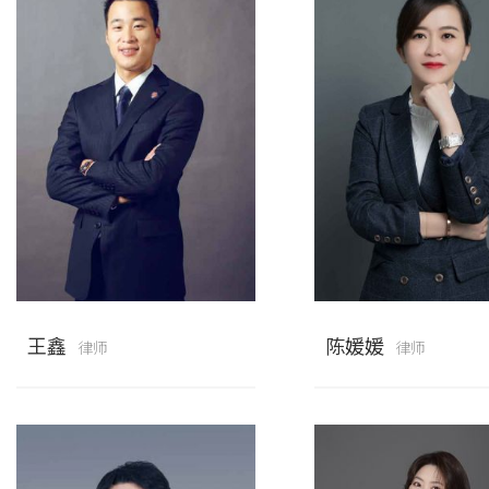
王鑫
陈媛媛
律师
律师