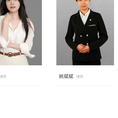
姚斌斌
律师
律师