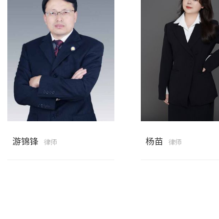
游锦锋
杨苗
律师
律师