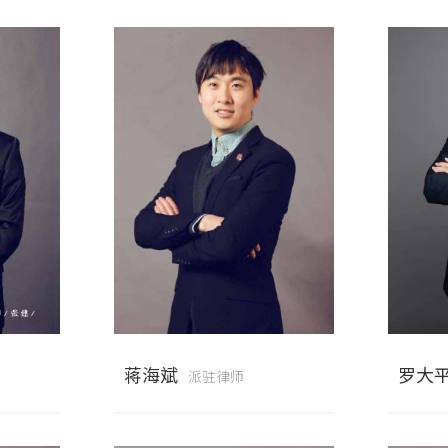
蒋海斌
罗大
派驻律师