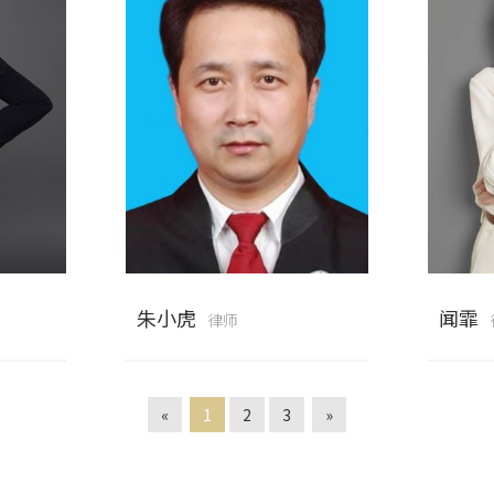
朱小虎
闻霏
律师
«
1
2
3
»