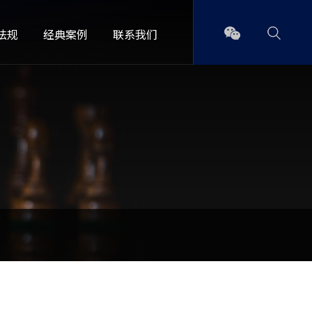
法规
经典案例
联系我们