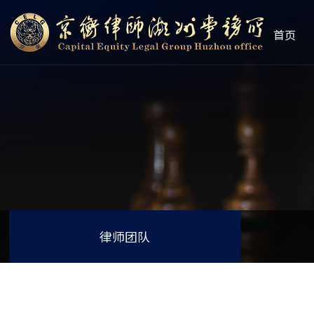
首页
律师团队