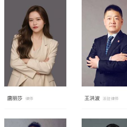
唐丽莎
王洪波
律师
派驻律师