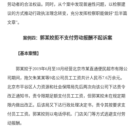
劳动者的合法权益。同时，从个案中发现普遍性问题，以检察建
议的方式推动行政执法理念转变，充分发挥检察职能做好“后半篇
文章”。
郭某姣拒不支付劳动报酬不起诉案
案例四：
【基本案情】
郭某姣于2019年6月至10月经营北京市某直通便民超市有限公
司期间，拖欠朱某某等9名公司员工工资共计人民币7.6万余元。
北京市平谷区人力资源和社会保障局先后两次向该公司下达责令
改正通知书，责令限期足额支付员工工资，但郭某姣未在规定期
限内做出改正。后该局又下达行政处理决定书，责令其按要求支
付员工工资。郭某姣则以电话停机、门店关门等方式逃避支付劳
动报酬。