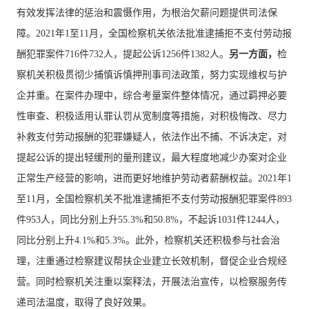
有效发挥法律的惩治和震慑作用，为根治欠薪问题提供司法保
障。2021年1至11月，全国检察机关依法批准逮捕拒不支付劳动报
酬犯罪案件716件732人，提起公诉1256件1382人。
另一方面，
检
察机关积极贯彻少捕慎诉慎押刑事司法政策，努力实现维权与护
企并重。在案件办理中，综合考量案件整体情况，通过羁押必要
性审查、积极适用认罪认罚从宽制度等措施，对积极悔改、尽力
补救支付劳动报酬的犯罪嫌疑人，依法作出不捕、不诉决定，对
提起公诉的提出轻缓刑的量刑建议，最大程度地减少办案对企业
正常生产经营的影响，进而更好地维护劳动者薪酬权益。2021年1
至11月，全国检察机关不批准逮捕拒不支付劳动报酬犯罪案件893
件953人，同比分别上升55.3%和50.8%，不起诉1031件1244人，
同比分别上升4.1%和5.3%。此外，检察机关还积极参与社会治
理，注重通过检察建议帮扶企业建立长效机制，督促企业合规经
营。同时检察机关注重以案释法，开展法治宣传，以检察服务传
递司法温度，取得了良好效果。