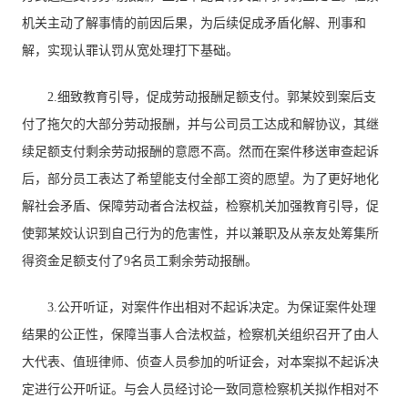
机关主动了解事情的前因后果，为后续促成矛盾化解、刑事和
解，实现认罪认罚从宽处理打下基础。
2.细致教育引导，促成劳动报酬足额支付。郭某姣到案后支
付了拖欠的大部分劳动报酬，并与公司员工达成和解协议，其继
续足额支付剩余劳动报酬的意愿不高。然而在案件移送审查起诉
后，部分员工表达了希望能支付全部工资的愿望。为了更好地化
解社会矛盾、保障劳动者合法权益，检察机关加强教育引导，促
使郭某姣认识到自己行为的危害性，并以兼职及从亲友处筹集所
得资金足额支付了9名员工剩余劳动报酬。
3.公开听证，对案件作出相对不起诉决定。为保证案件处理
结果的公正性，保障当事人合法权益，检察机关组织召开了由人
大代表、值班律师、侦查人员参加的听证会，对本案拟不起诉决
定进行公开听证。与会人员经讨论一致同意检察机关拟作相对不