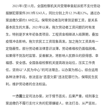
2021年1至11月，全国检察机关共受理审查起诉拒不支付劳动
报酬犯罪案件2813件3243人，同比分别上升12.3%和12%。通过办
案追缴欠薪约1.68亿元。保障劳动者及时拿到足额工资，是关系
基本民生的大事。2021年以来，拖欠劳动者工资问题仍时有发
生，特别是岁末年初各类项目、工程资金相继进入结算期，叠加
疫情冲击影响，拖欠农民工工资现象高发。加之拖欠工资具有一
定隐蔽性，部分劳动者法律意识淡薄，劳动者维权仍面临困难。
如果得不到及时监管、妥善解决，将影响人民群众的获得感、幸
福感、安全感。全国各级检察机关提高政治站位，压实工作责
任，坚持以“人民为中心”的司法理念，以办案为核心，综合运用
各种法律手段，依法惩治“恶意欠薪”违法犯罪行为，保障民生民
利，维护劳动者的合法权益。
一方面
立足司法办案，对于情节恶劣，后果严重，经刑事立
案追缴仍不履行支付义务的犯罪嫌疑人，依法打击、从严惩处，