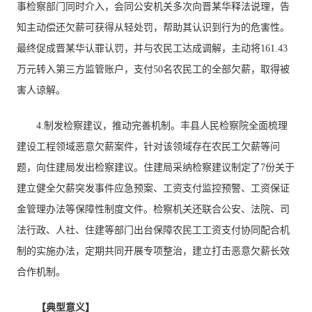
事检察部门同时介入，会同公安机关多次向晋某华释法说理，告
知主动偿还欠薪可获得从轻处罚，帮助其认识到行为的危害性。
最终促成晋某华认罪认罚，并与农民工达成调解，主动将161.43
万元转入第三方监管账户，支付50名农民工的全部欠薪，取得被
害人谅解。
4.制发检察建议，推动完善机制。丰县人民检察院全面梳理
建设工程领域恶意欠薪案件，针对该领域存在农民工欠薪等问
题，向住建局发出检察建议。住建局采纳检察建议制定了7份关于
建立健全欠薪突发事件应急预案、工资支付监控预警、工资保证
金管理办法等保障性制度文件。检察机关还联合公安、法院、司
法行政、人社、住建等部门出台保障农民工工资支付协同配合机
制的实施办法，定期共同开展专项整治，建立打击恶意欠薪长效
合作机制。
【典型意义】