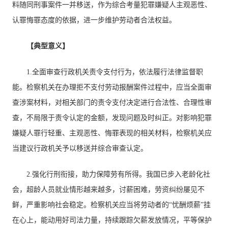
料随同刑事案件一并移送，作为综合考量犯罪嫌疑人主观恶性、
认罪悔罪态度的依据，进一步维护劳动者合法权益。
【典型意义】
1.全面审查行政机关责令支付行为，依法履行法律监督职
能。检察机关在办理拒不支付劳动报酬案件过程中，应当全面审
查涉案材料，对相关部门的责令支付决定进行合法性、合理性审
查，不局限于责令认定的金额，发现问题及时纠正。对影响犯罪
嫌疑人罪行轻重、主观恶性、悔罪表现的相关材料，检察机关应
当建议行政机关予以移送并综合审查认定。
2.强化行刑衔接，助力保障劳有所得。我国已步入老龄化社
会，超龄人员就业情形越来越多，讨薪困难，劳资纠纷屡见不
鲜，严重影响社会稳定。检察机关应当将劳动者的“忧酬烦薪”挂
在心上，能动用好司法力量，持续跟踪欠薪发放情况，平等保护