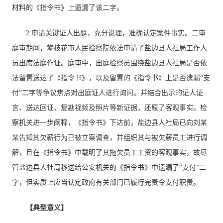
材料的《指令书》上遗漏了该二字。
2.申请关键证人出庭，充分说理，准确认定案件事实。二审
庭审期间，攀枝花市人民检察院依法申请了盐边县人社局工作人
员出席法庭作证。庭审中，出庭检察员围绕盐边县人社局是否依
法留置送达了《指令书》，以及留置的《指令书》上是否遗漏“支
付”二字等争议焦点对出庭证人进行询问。并结合出示的证人证
言、送达回证、复勘视频及照片等新证据，还原了客观事实。检
察机关进一步阐释，《指令书》下达前，盐边县人社局已向刘某
某告知其欠薪行为已被立案调查，并组织其与被欠薪员工进行调
解，且在《指令书》中载明了其拖欠员工工资的客观事实，故尽
管盐边县人社局移送给公安机关的《指令书》中遗漏了“支付”二
字，但实质上应当认定政府有关部门已履行完责令支付职责。
【典型意义】