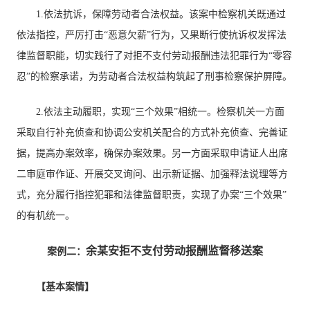
1.依法抗诉，保障劳动者合法权益。该案中检察机关既通过
依法指控，严厉打击“恶意欠薪”行为，又果断行使抗诉权发挥法
律监督职能，切实践行了对拒不支付劳动报酬违法犯罪行为“零容
忍”的检察承诺，为劳动者合法权益构筑起了刑事检察保护屏障。
2.依法主动履职，实现“三个效果”相统一。检察机关一方面
采取自行补充侦查和协调公安机关配合的方式补充侦查、完善证
据，提高办案效率，确保办案效果。另一方面采取申请证人出席
二审庭审作证、开展交叉询问、出示新证据、加强释法说理等方
式，充分履行指控犯罪和法律监督职责，实现了办案“三个效果”
的有机统一。
余某安拒不支付劳动报酬监督移送案
案例二：
【基本案情】