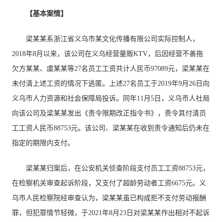
【基本案情】
梁某某系浙江省义乌市某文化传播有限公司实际控制人，
2018年8月以来，该公司在义乌经营量贩KTV，后因经营不善拖
欠方某某、虞某某等27名员工工资共计人民币97089元，梁某某在
未付清上述工资的情况下逃匿。上述27名员工于2019年9月26日向
义乌市人力资源和社会保障局投诉。同年11月5日，义乌市人社局
向该公司及梁某某发出《责令限期改正指令书》，责令其付清员
工工资人民币88753元。该公司、梁某某在收到责令通知后仍未在
指定的期限内支付。
梁某某归案后，在公安机关侦查阶段支付员工工资88753元，
在检察机关审查起诉阶段，又支付了超龄劳动者工资6675元。义
乌市人民检察院经审查认为，梁某某虽已构成拒不支付劳动报酬
罪，但犯罪情节轻微，于2021年8月23日对梁某某作出相对不起诉