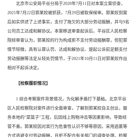
北京市公安局平谷分局于2020年7月11日对本案立案侦查，
2021年7月22日郭某姣被抓获，7月29日被取保候审。郭某姣到案
后如实供述了上述事实，支付了拖欠的大部分劳动报酬，并与9名
公司员工达成和解协议。本案移送审查起诉后，平谷区人民检察
院经审查认为，郭某姣的行为构成拒不支付劳动报酬罪，但犯罪
情节轻微，具有认罪认罚、达成和解协议、提起公诉前足额支付
劳动报酬等法定从轻处罚情节，于2021年10月11日对郭某姣作出
相对不起诉决定。
【检察履职情况】
1.综合考察案件背景情况，为化解矛盾打下基础。北京平谷
区人民检察院对案件进行全面审查，了解到郭某姣自主创业，服
务本地的“菜篮子”工程，后因线上购物冲击等因素影响，导致经
营不善。郭某姣因对其行为危害性认识不够等原因，采用逃匿等
方式逃避支付劳动报酬，且拒不配合有关部门的调查处理。检察