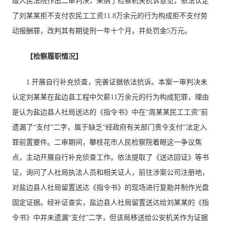
级人民法院作出二审判决，采纳了检察机关抗诉意见，依法认定
了刘某某拒不支付农民工工资11.8万余元的行为构成拒不支付劳
动报酬罪，改判其有期徒刑一年十个月，并处罚金5万元。
【检察履职情况】
1.开展自行补充侦查，完善证据依法抗诉。本案一审判决未
认定刘某某在盐边县工程中欠薪11万余元的行为构成犯罪，理由
是认为盐边县人社局送达的《指令书》中在“周某某民工工资”前
遗漏了“支付”二字，属于缺乏“经政府有关部门责令支付”法定入
罪前置要件。二审期间，攀枝花市人民检察院着眼这一争议焦
点，主动开展自行补充侦查工作。依法提取了《送达回证》等书
证，询问了人社局执法人员和相关证人，前往涉案公司注册地，
对盐边县人社局留置送达《指令书》的现场进行复勘并制作光盘
固定证据。经补证查实，盐边县人社局留置送达给刘某某的《指
令书》中并未遗漏“支付”二字，但该局移送给公安机关作为证据