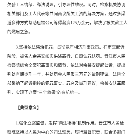
欠薪工人情绪、释法说理，引导理性维权。同时，检察机关协调
相关部门及工人代表等共同商议所欠工资的解决方案，通过多渠
道多种方式帮助思福公司筹得薪资125万余元，解决了被欠薪工人
的燃眉之急。
3.坚持依法惩治犯罪，贯彻宽严相济刑事政策。在审查起诉
阶段，被告人余某安如实供述罪行、自愿认罪认罚。晋江市人民
检察院综合全案犯罪事实和情节，依法对余某安提起公诉，提出
判处有期徒刑一年，并处罚金人民币三万元的量刑建议。法院全
部采纳了起诉指控的犯罪事实、罪名及量刑建议，余某安认罪服
判，实现了办案“三个效果”的有机统一。
【典型意义】
1.强化立案监督，发挥“两法衔接”机制作用。晋江市人民检
察院坚持以人民为中心的司法理念，履行监督职责，联合多部门