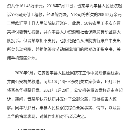
资共计161.43万余元。2018年7月11日，晋某华向丰县人民法院起
诉Y公司支付工程款，经法院判决，Y公司将所欠的208.92万余元
工程款汇至丰县人民法院执行账户。此后，50名农民工多次向晋
某华讨要劳动报酬，并向丰县人力资源和社会保障局劳动监察大
队投诉。但晋某华拒不支付，也拒绝配合从法院执行账户中支出
所欠劳动报酬，并拒绝签收劳动保障部门的限期改正指令书，关
闭手机藏匿外地。
2020年9月，江苏省丰县人民检察院在工作中发现该案线索，
并向公安机关移送。同年10月13日公安机关立案侦查，10月22日
将晋某华抓获归案。2021年1月20日，公安机关将该案移送审查起
诉，期间，晋某华认罪认罚并支付了全部欠薪，取得被害人谅
解。同年2月2日，丰县人民检察院综合全案事实、情节，以及晋
某华的悔罪表现，对其作出相对不起诉决定。