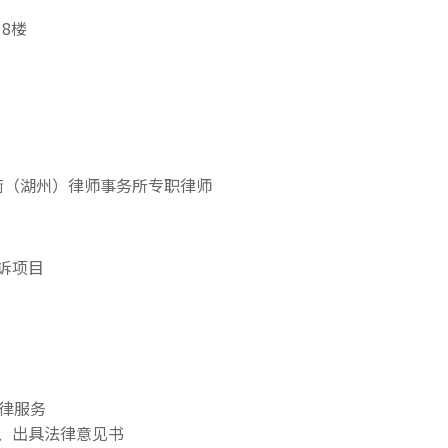
8楼
京衡（湖州）律师事务所专职律师
诉项目
律服务
、出具法律意见书