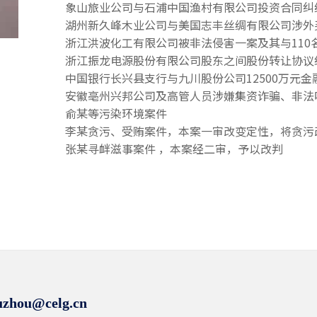
象山旅业公司与石浦中国渔村有限公司投资合同纠
湖州新久峰木业公司与美国志丰丝绸有限公司涉外
浙江洪波化工有限公司被非法侵害一案及其与110
浙江振龙电源股份有限公司股东之间股份转让协议
中国银行长兴县支行与九川股份公司12500万元
安徽亳州兴邦公司及高管人员涉嫌集资诈骗、非法
俞某等污染环境案件
李某贪污、受贿案件，本案一审改变定性，将贪污
张某寻衅滋事案件 ，本案经二审，予以改判
hou@celg.cn