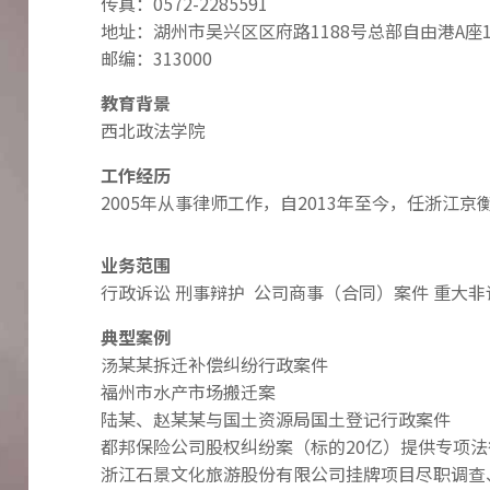
传真：0572-2285591
地址：湖州市吴兴区区府路1188号总部自由港A座1
邮编：313000
教育背景
西北政法学院
工作经历
2005年从事律师工作，自2013年至今，任浙江
业务范围
行政诉讼 刑事辩护 公司商事（合同）案件 重大非
典型案例
汤某某拆迁补偿纠纷行政案件
福州市水产市场搬迁案
陆某、赵某某与国土资源局国土登记行政案件
都邦保险公司股权纠纷案（标的20亿）提供专项法
浙江石景文化旅游股份有限公司挂牌项目尽职调查